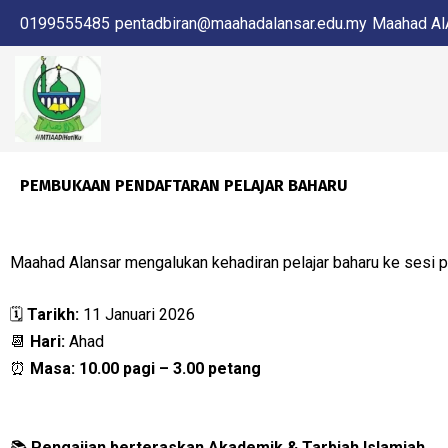
0199555485
pentadbiran@maahadalansar.edu.my
Maahad AlA
PEMBUKAAN PENDAFTARAN PELAJAR BAHARU
Maahad Alansar mengalukan kehadiran pelajar baharu ke sesi
🗓
Tarikh:
11 Januari 2026
📆
Hari:
Ahad
⏰
Masa:
10.00 pagi – 3.00 petang
📚
Pengajian berteraskan Akademik & Tarbiah Islamiah