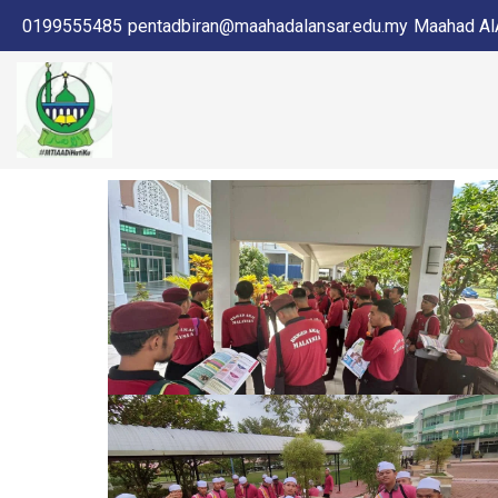
0199555485
pentadbiran@maahadalansar.edu.my
Maahad AlA