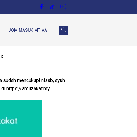
JOM MASUK MTIAA
23
ka sudah mencukupi nisab, ayuh
 https://amilzakat.my